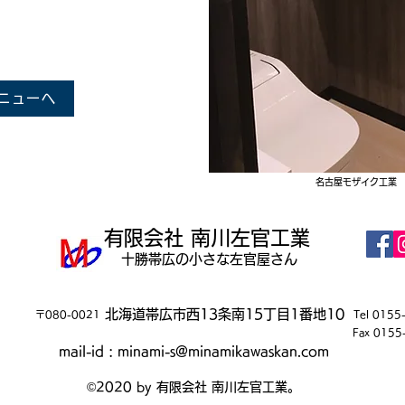
ニューへ
名古屋モザイク工業
有限会社 南川左官工業
​十勝帯広の小さな左官屋さん
​ 北海道帯広市西13条南15丁目1番地10
〒080-0021
Tel 0155
Fax 0155
mail-id :
minami-s@minamikawaskan.com
©2020 by 有限会社 南川左官工業。