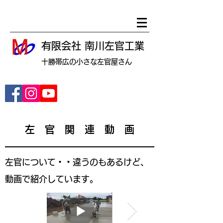
有限会社 南川左官工業
​十勝帯広の小さな左官屋さん
左官工事業 建設業 施工業者
左 官 関 連 ​動 画
​左官について・・違うのもあるけど、
動画で紹介しています。