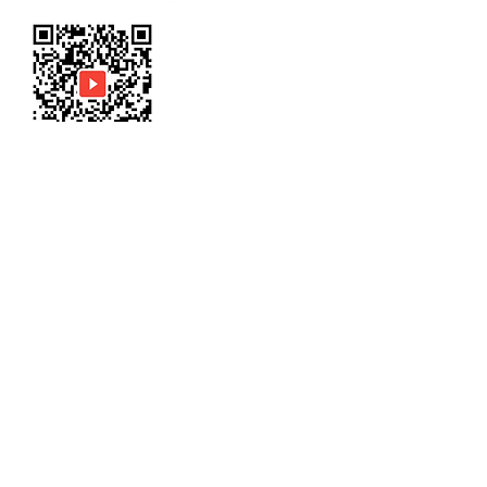
有限会社 南川左官工業
​十勝帯広の小さな左官屋さん
​ 北海道帯広市西13条南15丁目1番地10
〒080-0021
mail-id :
minami-s@minamikawaskan.com
Tel
0155-24-3070